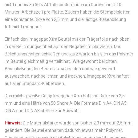
nicht nur bis zu 30% Abfall, sondern auch im Durchschnitt 10
Minuten Arbeitszeit pro Platte. Zudem haben die Stempelplatten
eine konstante Dicke von 2,5 mm und die lästige Blasenbildung
tritt nicht mehr auf.
Einfach den Imagepac Xtra Beutel mit der Trägerfolie nach oben
in der Belichtungseinheit auf den Negativfilm platzieren. Die
Belichtungseinheit schließen und kurz warten bis sich das Polymer
im Beutel gleichmäßig verteilt hat. Wie gewohnt belichten.
Anschließend den Beutel aufschneiden und wie gewohnt
auswaschen, nachbelichten und trocknen. Imagepac Xtra haftet
auf allen Standard-Klebefolien.
Das milchig-weiße Colop Imagepac Xtra hat eine Dicke von 2,5
mm und eine Härte von 50 Shore A. Die Formate DIN A4, DIN A5,
DIN A7 und DIN A8 stehen zur Auswahl.
Hinweis:
Die Materialstärke wurde von bisher 2,3 mm auf 2,5 mm
geändert. Die Beutel enthalten dadurch etwas mehr Polymer.
Gegebenenfalls müssen die Belichtungszeiten leicht angepasst