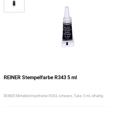
REINER Stempelfarbe R343 5 ml
REINER Metallstempelfarbe R343, schwarz, Tube, 5 ml, ölhaltig