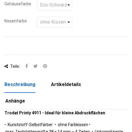
Gehäusefarbe
Kissenfarbe
Teile:
Beschreibung
Artikeldetails
Anhänge
Trodat Printy 4911 - Ideal für kleine Abdruckflächen
•
 Kunststoff-
Selbstfärber •
 ohne Farbkissen 
•
 max. 
Textplattengröße 38 x 14 mm – 4 Zeilen •
Unkomplizierte