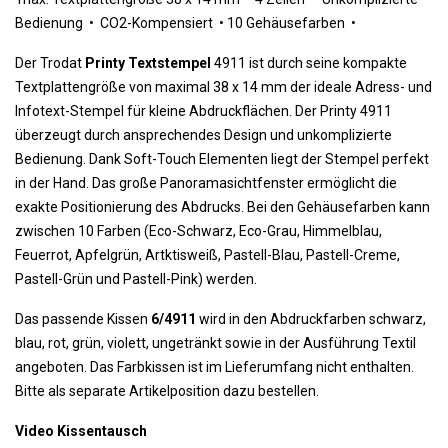
Bedienung •
CO2-Kompensiert •
10 Gehäusefarben •
Der Trodat
Printy Textstempel
4911 ist durch seine kompakte
Textplattengröße von maximal 38 x 14 mm der ideale Adress- und
Infotext-Stempel für kleine Abdruckflächen. Der Printy 4911
überzeugt durch ansprechendes Design und unkomplizierte
Bedienung. Dank Soft-Touch Elementen liegt der Stempel perfekt
in der Hand. Das große Panoramasichtfenster ermöglicht die
exakte Positionierung des Abdrucks. Bei den Gehäusefarben kann
zwischen 10 Farben (Eco-Schwarz, Eco-Grau, Himmelblau,
Feuerrot, Apfelgrün, Artktisweiß, Pastell-Blau, Pastell-Creme,
Pastell-Grün und Pastell-Pink) werden.
Das passende Kissen
6/4911
wird in den Abdruckfarben schwarz,
blau, rot, grün, violett, ungetränkt sowie in der Ausführung Textil
angeboten. Das Farbkissen ist im Lieferumfang nicht enthalten.
Bitte als separate Artikelposition dazu bestellen.
Video Kissentausch