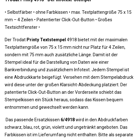
•
 Selbstfärber 
•
 ohne Farbkissen 
•
 m
ax. Textplattengröße 75 x 15
mm – 4 Zeilen •
Patentierter Click-Out-Button •
Großes
Textsichtfenster •
Der Trodat
Printy Textstempel
4918 bietet mit der maximalen
Textplattengröße von 75 x 15 mm nicht nur Platz für 4 Zeilen,
sondern mit 75 mm auch zusätzliche Länge. Damit ist der
Stempel ideal für die Darstellung von Daten wie einer
Bankverbindung und zusätzlichem Infotext. Jedem Stempel ist
eine Abdruckkarte beigefügt. Versehen mit dem Stempelabdruck
wird diese unter der großen Klarsicht-Abdeckung platziert. Der
patentierte Click-Out-Button an der Vorderseite schiebt das
Stempelkissen ein Stück heraus, sodass das Kissen bequem
entnommen und gewechselt werden kann.
Das passende Ersatzkissen
6/4918
wird in den Abdruckfarben
schwarz, blau, rot, grün, violett und ungetränkt angeboten. Das
Farbkissen ist im Lieferumfang nicht enthalten. Bitte als separate