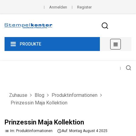
Anmelden
Register
Umscha
☰
PRODUKTE
der
Navigat
Zuhause
Blog
Produktinformationen
Prinzessin Maja Kollektion
Prinzessin Maja Kollektion
Im:
Produktinformationen
Auf:
Montag
August
4
2025
list
