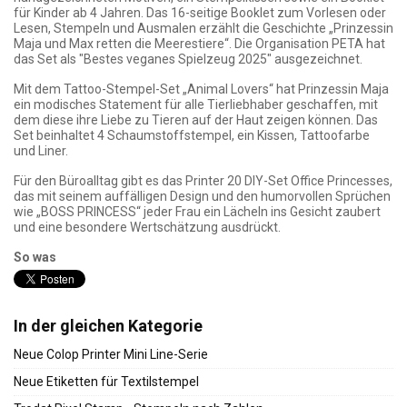
für Kinder ab 4 Jahren. Das 16-seitige Booklet zum Vorlesen oder
Lesen, Stempeln und Ausmalen erzählt die Geschichte „Prinzessin
Maja und Max retten die Meerestiere“. Die Organisation PETA hat
das Set als "Bestes veganes Spielzeug 2025" ausgezeichnet.
Mit dem Tattoo-Stempel-Set „Animal Lovers“ hat Prinzessin Maja
ein modisches Statement für alle Tierliebhaber geschaffen, mit
dem diese ihre Liebe zu Tieren auf der Haut zeigen können. Das
Set beinhaltet 4 Schaumstoffstempel, ein Kissen, Tattoofarbe
und Liner.
Für den Büroalltag gibt es das Printer 20 DIY-Set Office Princesses,
das mit seinem auffälligen Design und den humorvollen Sprüchen
wie „BOSS PRINCESS“ jeder Frau ein Lächeln ins Gesicht zaubert
und eine besondere Wertschätzung ausdrückt.
So was
In der gleichen Kategorie
Neue Colop Printer Mini Line-Serie
Neue Etiketten für Textilstempel