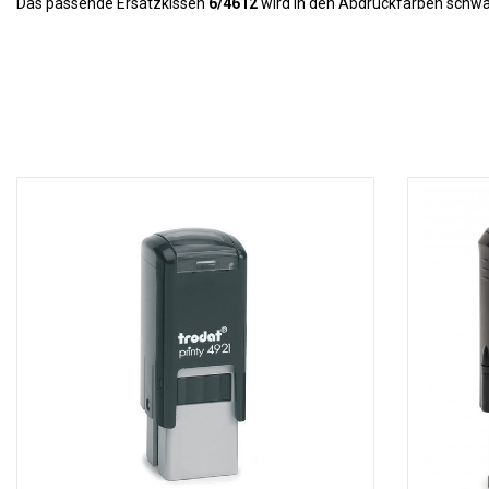
Das passende Ersatzkissen
6/4612
wird in den Abdruckfarben schwarz