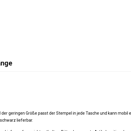
änge
und der geringen Größe passt der Stempel in jede Tasche und kann mobil 
schwarz lieferbar.