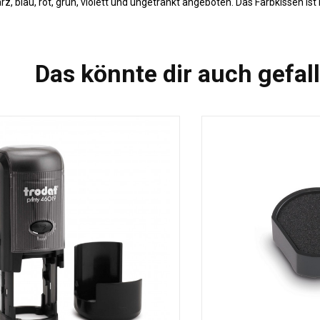
, blau, rot, grün, violett und ungetränkt angeboten. Das Farbkissen ist 
Das könnte dir auch gefal