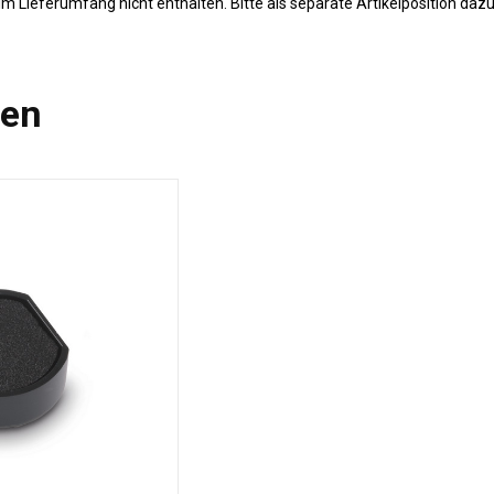
im Lieferumfang nicht enthalten. Bitte als separate Artikelposition dazu
len