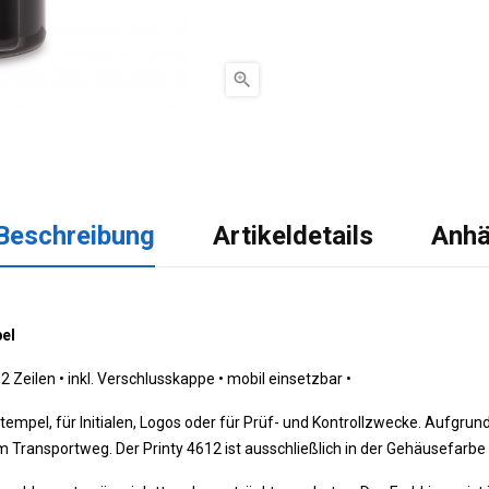

Beschreibung
Artikeldetails
Anh
pel
2 Zeilen •
 i
nkl. Verschlusskappe •
 m
obil einsetzbar •
stempel, für Initialen, Logos oder für Prüf- und Kontrollzwecke. Aufgr
Transportweg. Der Printy 4612 ist ausschließlich in der Gehäusefarbe 