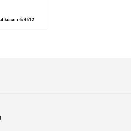
chkissen 6/4612
T